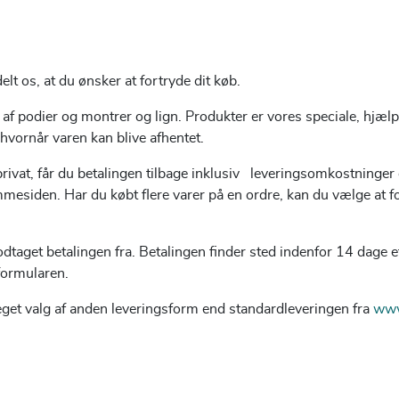
lt os, at du ønsker at fortryde dit køb.
 af podier og montrer og lign. Produkter er vores speciale, hjælpe
 hvornår varen kan blive afhentet.
privat, får du betalingen tilbage inklusiv leveringsomkostninge
emmesiden.
Har du købt flere varer på en ordre, kan du vælge at f
et betalingen fra. Betalingen finder sted indenfor 14 dage eft
formularen.
 eget valg af anden leveringsform end standardleveringen fra
www