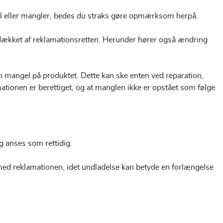
 fejl eller mangler, bedes du straks gøre opmærksom herpå.
ke dækket af reklamationsretten. Herunder hører også ændring
 en mangel på produktet. Dette kan ske enten ved reparation,
amationen er berettiget, og at manglen ikke er opstået som følge
g anses som rettidig.
e med reklamationen, idet undladelse kan betyde en forlængelse