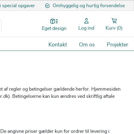
 i special opgaver
Omhyggelig og hurtig forsendelse
Log ind
Kurv
(0)
Eget design
Kontakt
Om os
Projekter
t af regler og betingelser gældende herfor.
Hjemmesiden
.dk). Betingelserne kan kun ændres ved skriftlig aftale
e angivne priser gælder kun for ordrer til levering i