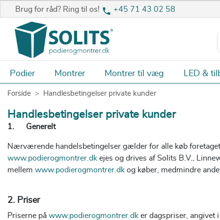
Brug for råd? Ring til os!
+45 71 43 02 58
Podier
Montrer
Montrer til væg
LED & til
Forside
Handlesbetingelser private kunder
Handlesbetingelser private kunder
1. Generelt
Nærværende handelsbetingelser gælder for alle køb foretage
www.podierogmontrer.dk
ejes og drives af Solits B.V., Linn
mellem
www.podierogmontrer.dk
og køber, medmindre andet
2. Priser
Priserne på
www.podierogmontrer.dk
er dagspriser, angivet 