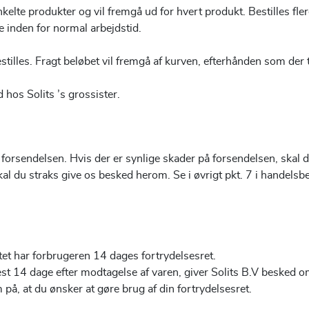
nkelte produkter og vil fremgå ud for hvert produkt.
Bestilles fl
 inden for normal arbejdstid.
stilles. Fragt beløbet vil fremgå af kurven, efterhånden som der 
 hos Solits ’s grossister.
endelsen. Hvis der er synlige skader på forsendelsen, skal du 
al du straks give os besked herom. Se i øvrigt pkt. 7 i handelsb
ttet har forbrugeren 14 dages fortrydelsesret.
est 14 dage efter modtagelse af varen, giver Solits B.V besked om
 på, at du ønsker at gøre brug af din fortrydelsesret.