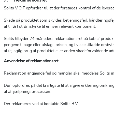
7. Reklamationsret
Solits V.O.F opfordrer til, at der foretages kontrol af de lev
Skade på produktet som skyldes betjeningsfejl, håndteringsfej
af tilført strømstyrke til enhver relevant komponent.
Solits tilbyder 24 måneders reklamationsret på køb af produkter
pengene tilbage eller afslag i prisen, og i visse tilfælde omby
af fejlagtig brug af produktet eller anden skadeforvoldende a
Anvendelse af reklamationsret
Reklamation angående fejl og mangler skal meddeles Solits ind
Du/I opfordres på det kraftigste til at afgive erklæring omkri
af afhjælpningsprocessen.
Der reklameres ved at kontakte Solits B.V.