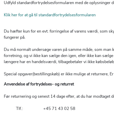
Udfyld standardfortrydelsesformularen med de oplysninger der 
Klik her for at gå til standardfortrydelsesformularen
Du hæfter kun for en evt. forringelse af varens værdi, som s
fungerer på.
Du må normalt undersøge varen på samme måde, som man kan o
forretning, og vi ikke kan sælge den igen, eller ikke kan sælge
længere har en handelsværdi, tilbagebetaler vi ikke købsbeløb
Special opgaver(bestillingskøb) er ikke mulige at returnere, Er
Anvendelse af fortrydelses- og returret
Før returnering og senest 14 dage efter, at du har modtaget d
Tlf.: +45 71 43 02 58