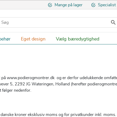
Mange på lager
Specialist

behør
Eget design
Vælg bæredygtighed
t på
www.podierogmontrer.dk
og er derfor udelukkende omfatte
ewever 5, 2292 JG Wateringen, Holland (herefter podierogmontrer
 følger nedenfor.
i danske kroner eksklusiv moms og for privatkunder inkl. moms. D