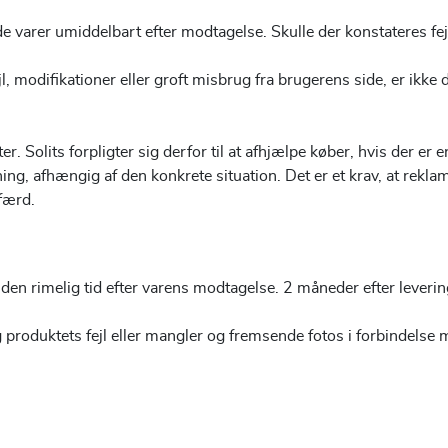
erede varer umiddelbart efter modtagelse. Skulle der konstateres
l, modifikationer eller groft misbrug fra brugerens side, er ik
. Solits forpligter sig derfor til at afhjælpe køber, hvis der er
tning, afhængig af den konkrete situation. Det er et krav, at rekl
dfærd.
en rimelig tid efter varens modtagelse. 2 måneder efter leverin
ng produktets fejl eller mangler og fremsende fotos i forbindels