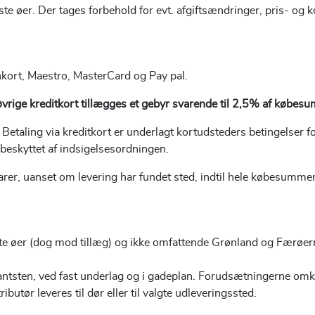
 øer. Der tages forbehold for evt. afgiftsændringer, pris- og ko
ankort, Maestro, MasterCard og Pay pal.
vrige kreditkort tillægges et gebyr svarende til 2,5% af købe
Betaling via kreditkort er underlagt kortudsteders betingelser f
 beskyttet af indsigelsesordningen.
rer, uanset om levering har fundet sted, indtil hele købesummen 
ste øer (dog mod tillæg) og ikke omfattende Grønland og Færøer
antsten, ved fast underlag og i gadeplan. Forudsætningerne omk
butør leveres til dør eller til valgte udleveringssted.