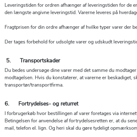
Leveringstiden for ordren afhænger af leveringstiden for de e
den længste angivne leveringstid.
Varerne leveres på hverdage
Fragtprisen for din ordre afhænger af hvilke typer varer der be
Der tages forbehold for udsolgte varer og udskudt leveringstid
5. Transportskader
Du bedes undersøge dine varer med det samme du modtager fors
modtagelsen. Hvis du konstaterer, at varerne er beskadiget, sk
transportør/transportfirma.
6. Fortrydelses- og returret
I forbrugerkøb hvor bestillingen af varer foretages via interne
Betingelsen for anvendelse af fortrydelsesretten er, at du sen
mail, telefon el. lign. Og heri skal du gøre tydeligt opmærksom