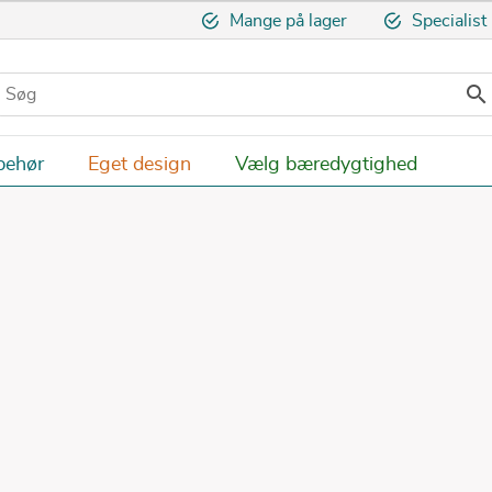
Mange på lager
Specialist

behør
Eget design
Vælg bæredygtighed