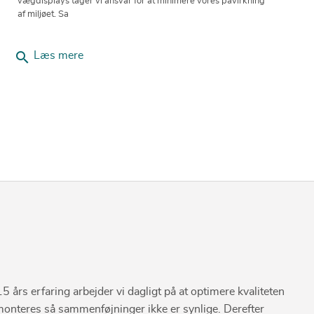
vægdisplays tager vi ansvar for at minimere vores påvirkning
af miljøet. Sa
search
Læs mere
15 års erfaring arbejder vi dagligt på at optimere kvaliteten
 monteres så sammenføjninger ikke er synlige. Derefter