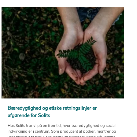
Bæredygtighed og etiske retningslinjer er
afgørende for Solits
Hos Solits tror vi på en fremtid, hvor bæredygtighed og social
indvirkning er i centrum. Som producent af podier, montrer og