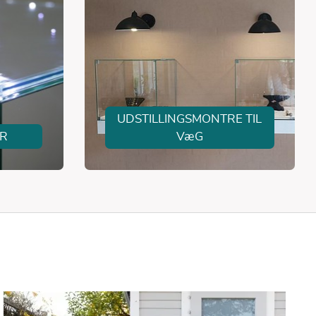
UDSTILLINGSMONTRE TIL
ØR
VæG