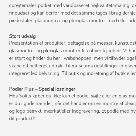
sprøjtemales podiet med vandbaseret højkvalitetsmaling, der 
finpudset og kan derfor med det samme tages i brug derhjemme
piedestaler, glasmontrer og plexiglas montrer med eller ud
Stort udvalg
Præsentation af produkter, deltagelse på messer, kunstudstilli
glasmontrer og plexiglas montrer til enhver lejlighed. Vi ha
er stort og finder du her i webshoppen, men vi tilbyder og
skabe dit helt eget udtryk. Til museums udstillinger er gla
integreret led belysning. Til butik og indretning af butik e
Podier Plus – Special løsninger
Hos Solits køber du ikke kun et podie, søjle eller en glas mo
er du i gode hænder, når det handler om en montre af plexig
og logo påtrykt, mærkat eller indgravering. Et podie med hy
dit produkt?