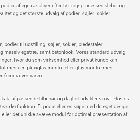
 podier af egetræ bliver efter tørringsprocessen slebet og
tet og det største udvalg af podier, søjler, sokler,
odier til udstilling, søjler, sokler, piedestaler,
ål og massiv egetræ, samt betonlook. Vores standard udvalg
ninger, hvor du som virksomhed eller privat kunde kan
flot med i en plexiglas montre eller glas montre med
 der fremhæver varen.
skala af passende tilbehør og dagligt udvikler vi nyt. Hos os
sk dørfunktion. Et podie eller en søjle med dit eget design
n eller det unikke svæve modul for optimal præsentation af