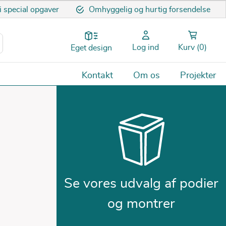
 i special opgaver
Omhyggelig og hurtig forsendelse
Log ind
Kurv
(0)
Eget design
Kontakt
Om os
Projekter
Se vores udvalg af podier
og montrer