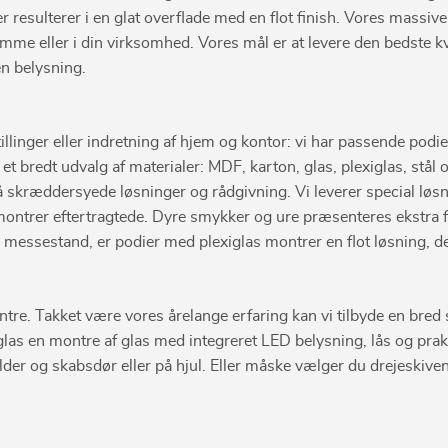
resulterer i en glat overflade med en flot finish. Vores massive
 eller i din virksomhed. Vores mål er at levere den bedste kvali
en belysning.
nger eller indretning af hjem og kontor: vi har passende podier, p
r et bredt udvalg af materialer: MDF, karton, glas, plexiglas, st
så skræddersyede løsninger og rådgivning. Vi leverer special løs
smontrer eftertragtede. Dyre smykker og ure præsenteres ekstra 
ller messestand, er podier med plexiglas montrer en flot løsning,
ntre. Takket være vores årelange erfaring kan vi tilbyde en bred 
las en montre af glas med integreret LED belysning, lås og prakti
lder og skabsdør eller på hjul. Eller måske vælger du drejeskive