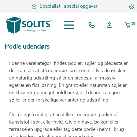
Specialist i special opgaver
O
(0)
Podie udendørs
I denne varekategori findes podier, søjler og piedestaler
der kan tåle at stå udendørs året rundt. Hvis du ønsker
en naturlig udstråling så er en piedestal af massiv
egetræ en flot løsning. En granit eller natursten søjle er
en klassisk og meget holdbar søjle. I denne kategori
søjler er der forskellige varianter og udstråling.
Det er også muligt at bestille et udendørs podier af
kunststof i sort eller hvid. Giv din have, balkon eller
terrasse en upgrade eller tag dette podie i nemt i brug
på udendørs udstillinger eller markeder