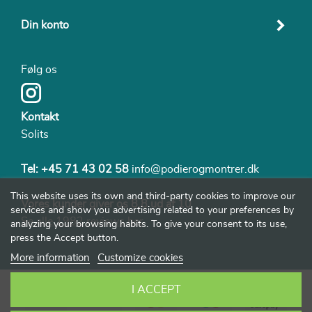
Din konto
Følg os
Kontakt
Solits
Tel:
+45 71 43 02 58
info@podierogmontrer.dk
This website uses its own and third-party cookies to improve our
Vores kunder giver os 8,8 ud af 10
services and show you advertising related to your preferences by
Se alle 1982 reviews her
analyzing your browsing habits. To give your consent to its use,
press the Accept button.
More information
Customize cookies
I ACCEPT