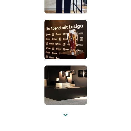
kan du vælge en komplet løsning: Et
sort podie med
montre og belysning
, klar til straks at gøre indtryk.
Andre sorte toner og varianter
Har du brug for en anden farvenuance? Ud over RAL 9005
leverer vi også i
andre sorte toner
, f.eks. RAL 9004, RAL
9011 eller RAL 9017. Endvidere har Solits
hvide
og
farvede
podier, samt podier i
betonlook
og
houtlook
i vores
sortiment. Praktisk, når du ønsker at skabe en serie
præsentationer i ét stilfuldt udtryk. Tag et kig på de
forskellige varianter eller forhør dig om mulighederne.
Hurtig levering, klar til præsentation på ingen tid
Produktion på eget værksted betyder korte leveringstider,
stabil kvalitet og fleksible løsninger - uden alt det
besværlige. Solits tilbyder præsentationsløsninger - fra
Previous
sorte sokler til butikker til specialfremstillede podier til
udstillinger - altid med fokus på funktion og effekt.