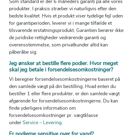
Som standard er der 6 måneders garanti på alle vores
produkter. I praksis stræber vi naturligvis efter den
bedste kvalitet. Hvis et produkt viser tydelige fejl uden
for garantiperioden, leverer vi i mange tilfælde et
tilsvarende erstatningsprodukt. Garantien berører ikke
de juridiske rettigheder vedrørende garanti og
overensstemmelse, som privatkunder altid kan
påberåbe sig.
Jeg ønsker at bestille flere podier. Hvor meget
skal jeg betale i forsendelsesomkostninger?
Vi beregner forsendelsesomkostningerne baseret på
den samlede vægt på din bestilling. Hvad enten du
bestiller 1 eller flere produkter, er den samlede vægt
afgørende for forsendelsesomkostningerne. Du kan
finde yderligere information om
forsendelsesomkostninger pr. vægtklasse
under
Service – Levering
.
Er podierne sensitive over for vand?