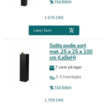
Hurtigere
Pris
1.676 DKK

Læg i kurv
Solits podie sort
mat, 25 x 25 x 100
cm (LxBxH)
7 varer på lager
3-5 hverdag(e)
Hurtigere
Pris
1.789 DKK