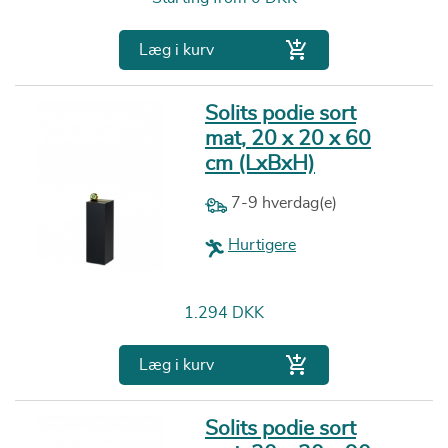

Læg i kurv
Solits podie sort
mat, 20 x 20 x 60
cm (LxBxH)
7-9 hverdag(e)
Hurtigere
Pris
1.294 DKK

Læg i kurv
Solits podie sort