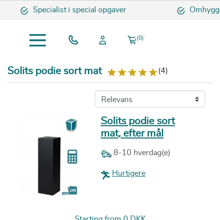
Specialist i special opgaver
Omhyggelig og
(0)
Solits podie sort mat
(4)
Solits podie sort
mat, efter mål
8-10 hverdag(e)
Hurtigere
Pris
Starting from
0 DKK