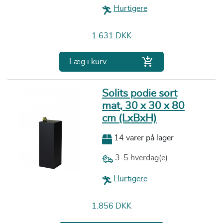
Hurtigere
Pris
1.631 DKK

Læg i kurv
Solits podie sort
mat, 30 x 30 x 80
cm (LxBxH)
14 varer på lager
3-5 hverdag(e)
Hurtigere
Pris
1.856 DKK