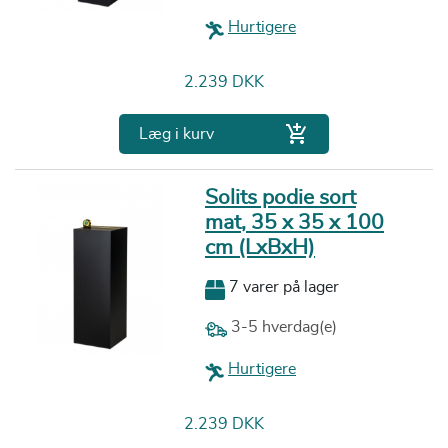
Hurtigere
Pris
2.239 DKK

Læg i kurv
Solits podie sort
mat, 35 x 35 x 100
cm (LxBxH)
7 varer på lager
3-5 hverdag(e)
Hurtigere
Pris
2.239 DKK