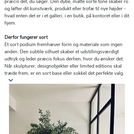
præcis det, du søger. Den dybe, matte sorte tone skaber ro
og løfter dit kunstværk, produkt eller trofæ til nye højder -
hvad enten det er i et galleri, i en butik, på kontoret eller i dit
hjem.
Derfor fungerer sort
Et sort podium fremhæver form og materiale som ingen
anden. Den subtile silhuet skaber et udstillingsværdigt
udtryk og leder præcis fokus derhen, hvor du ønsker det.
Når skulpturer, designobjekter eller limited editions skal
træde frem, er en sort base eller sokkel det perfekte valg.
Det giver dit objekt den opmærksomhed, det fortjener.
Smuk og langtidsholdbar finish
Vores sorte podier er fremstillet i MDF med en mat,
slidstærk kunststofoverflade af højeste kvalitet. Denne
finish er ridsefast, farvebestandig og giver podiet perfekte
hjørner samt en professionel look. Vi leverer som standard
sorte podier i RAL 9005 (dybsort). Når du anvender podiet