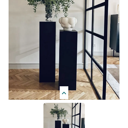
med omtanke, er risikoen for skader minimal. De sorte
podier er fremstillet med fokus på langvarig skønhed.
Bunden på vores podier forsynes med et robust,
specialfremstillet lag filt med en tykkelse på 4 mm. Det
sørger for ekstra beskyttelse af podiets bund og dit gulv.
Specialfremstillet efter dine ønsker - i både form og
størrelse
Let med overraskende styrke - bæreevne på op til 100 kg -
kan leveres i mange størrelser. Vi har standardstørrelser på
lager og leverer desuden specialfremstillede sorte podier
helt efter dine ønsker. Høj, lav, slank eller bred - sort søjle
eller sort kube - du vælger selv størrelse og form, så det
Next
passer til din præsentation.
Mere end blot et podie
Ønsker du at tilføje dit sort podie en
montre i plexiglas eller
glas
,
indbygget LED-belysning
eller specialtrykt
klistermærke
med dit logo. Hellere en alt i én løsning? Så