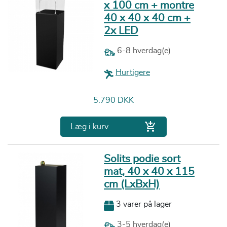
x 100 cm + montre
40 x 40 x 40 cm +
2x LED
6-8 hverdag(e)
Hurtigere
Pris
5.790 DKK

Læg i kurv
Solits podie sort
mat, 40 x 40 x 115
cm (LxBxH)
3 varer på lager
3-5 hverdag(e)