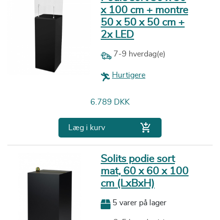
x 100 cm + montre
50 x 50 x 50 cm +
2x LED
7-9 hverdag(e)
Hurtigere
Pris
6.789 DKK

Læg i kurv
Solits podie sort
mat, 60 x 60 x 100
cm (LxBxH)
5 varer på lager