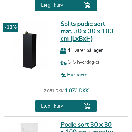

Læg i kurv
Solits podie sort
-10%
mat, 30 x 30 x 100
cm (LxBxH)
41 varer på lager
3-5 hverdag(e)
Hurtigere
Normalpris
Pris
1.873 DKK
2.081 DKK

Læg i kurv
Podie sort 30 x 30