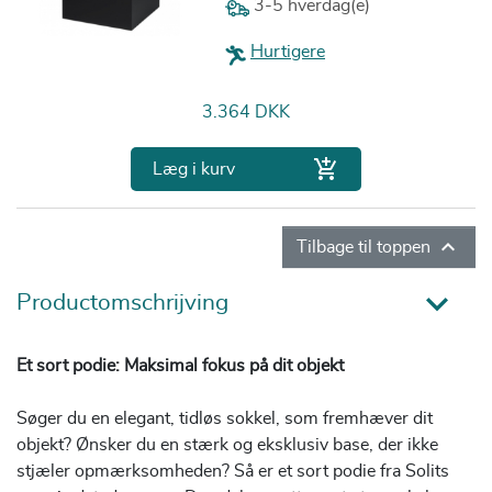
3-5 hverdag(e)
Hurtigere
Pris
3.364 DKK

Læg i kurv

Tilbage til toppen
Productomschrijving
Et sort podie: Maksimal fokus på dit objekt
Søger du en elegant, tidløs sokkel, som fremhæver dit
objekt? Ønsker du en stærk og eksklusiv base, der ikke
stjæler opmærksomheden? Så er et sort podie fra Solits