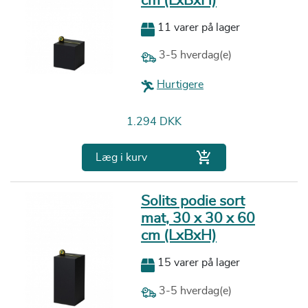
cm (LxBxH)
11 varer på lager
3-5 hverdag(e)
Hurtigere
Pris
1.294 DKK

Læg i kurv
Solits podie sort
mat, 30 x 30 x 60
cm (LxBxH)
15 varer på lager
3-5 hverdag(e)