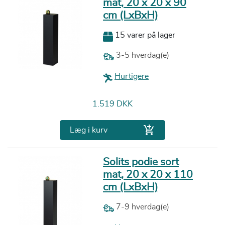
mat, 20 x 20 x 90
cm (LxBxH)
15 varer på lager
3-5 hverdag(e)
Hurtigere
Pris
1.519 DKK

Læg i kurv
Solits podie sort
mat, 20 x 20 x 110
cm (LxBxH)
7-9 hverdag(e)