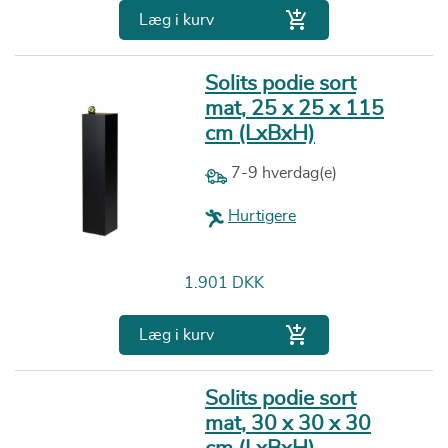

Læg i kurv
Solits podie sort
mat, 25 x 25 x 115
cm (LxBxH)
7-9 hverdag(e)
Hurtigere
Pris
1.901 DKK

Læg i kurv
Solits podie sort
mat, 30 x 30 x 30