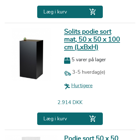

Læg i kurv
Solits podie sort
mat, 50 x 50 x 100
cm (LxBxH)
5 varer på lager
3-5 hverdag(e)
Hurtigere
Pris
2.914 DKK

Læg i kurv
Podie sort 50 x 50