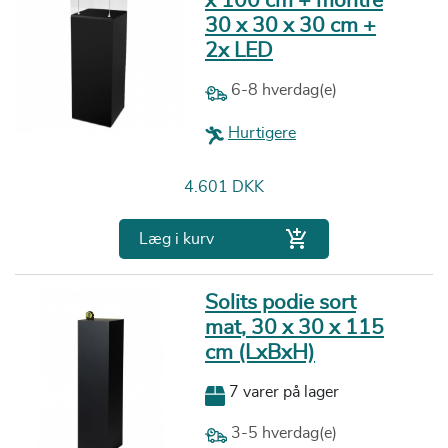
x 100 cm + montre
30 x 30 x 30 cm +
2x LED
6-8 hverdag(e)
Hurtigere
Pris
4.601 DKK

Læg i kurv
Solits podie sort
mat, 30 x 30 x 115
cm (LxBxH)
7 varer på lager
3-5 hverdag(e)