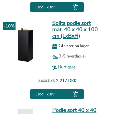

Læg i kurv
Solits podie sort
-10%
mat, 40 x 40 x 100
cm (LxBxH)
24 varer på lager
3-5 hverdag(e)
Hurtigere
Normalpris
Pris
2.217 DKK
2.464 DKK

Læg i kurv
Podie sort 40 x 40