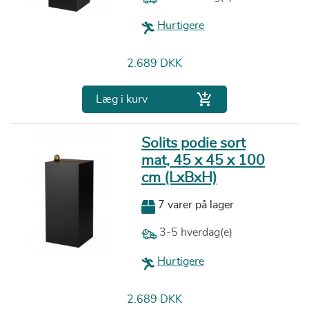
Hurtigere
Pris
2.689 DKK

Læg i kurv
Solits podie sort
mat, 45 x 45 x 100
cm (LxBxH)
7 varer på lager
3-5 hverdag(e)
Hurtigere
Pris
2.689 DKK