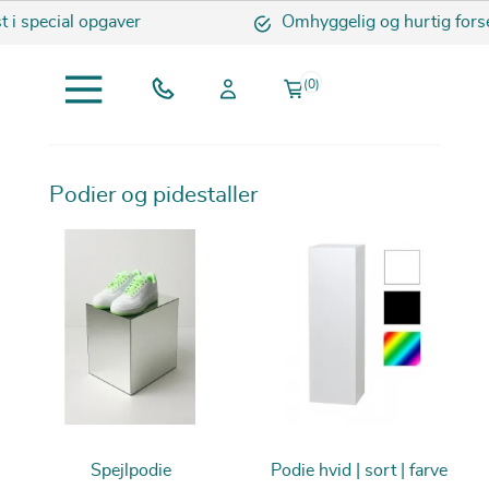
 special opgaver
Omhyggelig og hurtig forsend
(0)
Podier og pidestaller
Spejlpodie
Podie hvid | sort | farve