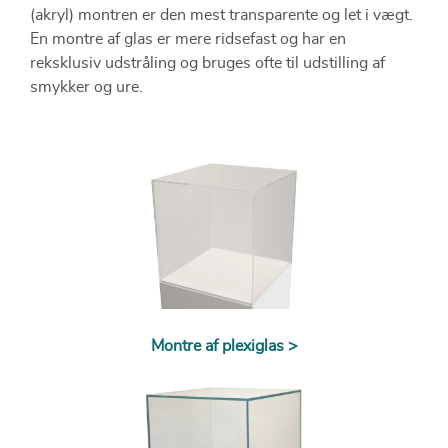
(akryl) montren er den mest transparente og let i vægt.
En montre af glas er mere ridsefast og har en
reksklusiv udstråling og bruges ofte til udstilling af
smykker og ure.
Bestiller du en montre til dit podie, monterer vi gratis
en 12 mm topplade på podiet (i samme farve som
podiet). Toppladen passer til de inderste mål på
montren og sikrer dermed at montren sidder stabilt på
podiet.
Montre af plexiglas >