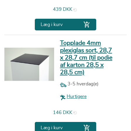
Pris
439 DKK

Læg i kurv
Topplade 4mm
plexiglas sort, 28,7
x 28,7 cm (til podie
af karton 28,5 x
28,5 cm)
3-5 hverdag(e)
Hurtigere
Pris
146 DKK

Læg i kurv