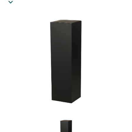
(se billede).
Indtil videre tilbyder vi én størrelse, nemlig 28,5 x 28,5 x
100 cm.