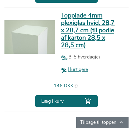
Topplade 4mm
plexiglas hvid, 28,7
x 28,7 cm (til podie
af karton 28,5 x
28,5 cm)
3-5 hverdag(e)
Hurtigere
Pris
146 DKK

Læg i kurv

Tilbage til toppen