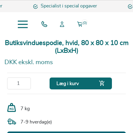
r
Specialist i special opgaver
(0)
Butiksvinduespodie, hvid, 80 x 80 x 10 cm
(LxBxH)
DKK ekskl. moms

Læg i kurv
7 kg
7-9 hverdag(e)