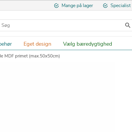
Mange på lager
Specialist

behør
Eget design
Vælg bæredygtighed
de MDF primet (max.50x50cm)