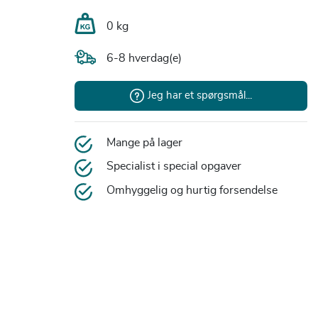
0 kg
6-8 hverdag(e)
Jeg har et spørgsmål...
Mange på lager
Specialist i special opgaver
Omhyggelig og hurtig forsendelse