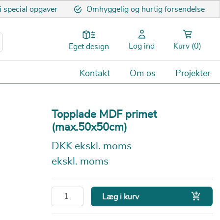
 i special opgaver
Omhyggelig og hurtig forsendelse
Log ind
Kurv
(0)
Eget design
Kontakt
Om os
Projekter
Topplade MDF primet
(max.50x50cm)
DKK ekskl. moms
ekskl. moms

Læg i kurv