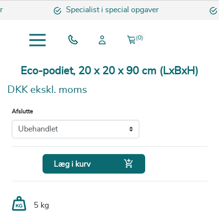
Specialist i special opgaver
(0)
Eco-podiet, 20 x 20 x 90 cm (LxBxH)
DKK ekskl. moms
Afslutte

Læg i kurv
5 kg