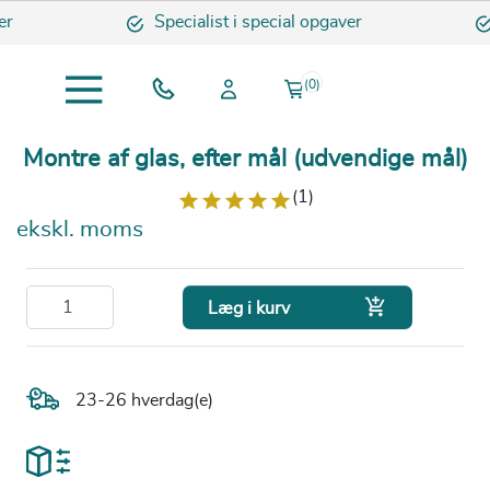
r
Specialist i special opgaver
(0)
Montre af glas, efter mål (udvendige mål)
(1)
ekskl. moms

Læg i kurv
23-26 hverdag(e)