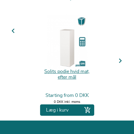
Previous
Next
Solits podie hvid mat,
efter mål
Pris
Starting from
0 DKK
0 DKK inkl. moms

Læg i kurv