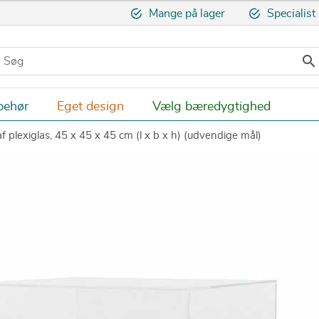
Mange på lager
Specialist

behør
Eget design
Vælg bæredygtighed
f plexiglas, 45 x 45 x 45 cm (l x b x h) (udvendige mål)