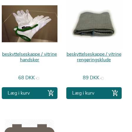
beskyttelseskappe / vitrine
beskyttelseskappe / vitrine
handsker
rengøringsklude
Pris
Pris
68 DKK
89 DKK


Læg i kurv
Læg i kurv