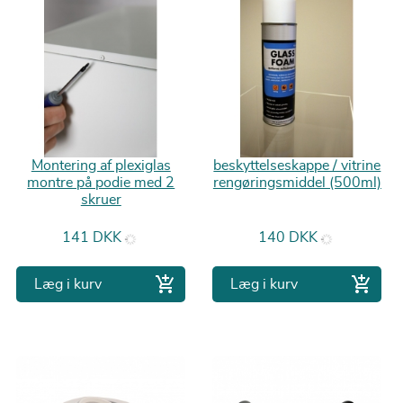
Montering af plexiglas
beskyttelseskappe / vitrine
montre på podie med 2
rengøringsmiddel (500ml)
skruer
Pris
Pris
141 DKK
140 DKK


Læg i kurv
Læg i kurv