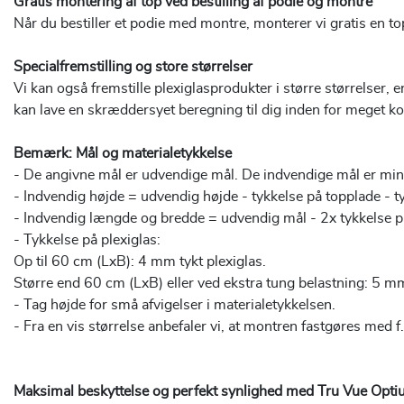
Gratis montering af top ved bestilling af podie og montre
Når du bestiller et podie med montre, monterer vi gratis en 
Specialfremstilling og store størrelser
Vi kan også fremstille plexiglasprodukter i større størrelser,
kan lave en skræddersyet beregning til dig inden for meget kor
Bemærk: Mål og materialetykkelse
- De angivne mål er udvendige mål. De indvendige mål er min
- Indvendig højde = udvendig højde - tykkelse på topplade - ty
- Indvendig længde og bredde = udvendig mål - 2x tykkelse p
- Tykkelse på plexiglas:
Op til 60 cm (LxB): 4 mm tykt plexiglas.
Større end 60 cm (LxB) eller ved ekstra tung belastning: 5 mm
- Tag højde for små afvigelser i materialetykkelsen.
- Fra en vis størrelse anbefaler vi, at montren fastgøres med f.e
Maksimal beskyttelse og perfekt synlighed med Tru Vue Op