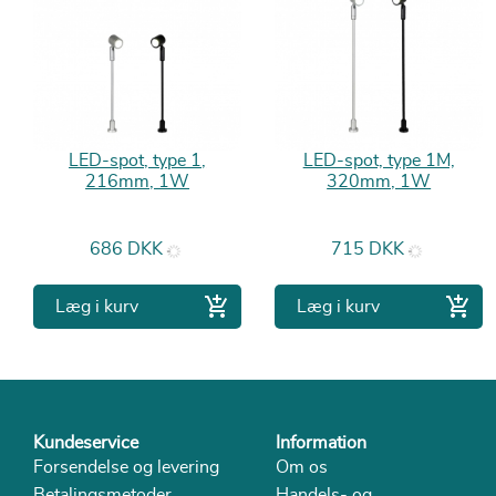
LED-spot, type 1,
LED-spot, type 1M,
216mm, 1W
320mm, 1W
Pris
Pris
686 DKK
715 DKK


Læg i kurv
Læg i kurv
Kundeservice
Information
Forsendelse og levering
Om os
Betalingsmetoder
Handels- og