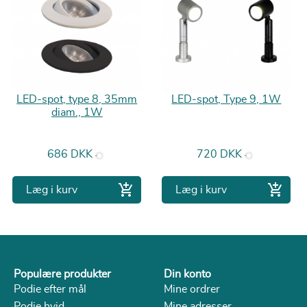
LED-spot, type 8, 35mm
LED-spot, Type 9, 1W
diam., 1W
Pris
Pris
686 DKK
720 DKK


Læg i kurv
Læg i kurv
Populære produkter
Din konto
Podie efter mål
Mine ordrer
Podie hvid
Mine adresser