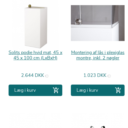
Solits podie hvid mat, 45 x
Montering af lås i plexiglas
45 x 100 cm (LxBxH)
montre, inkl. 2 nøgler
Pris
Pris
2.644 DKK
1.023 DKK


Læg i kurv
Læg i kurv