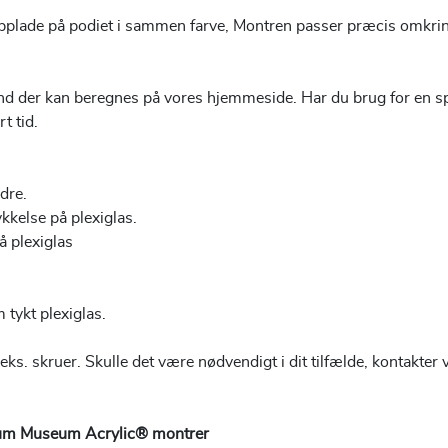
topplade på podiet i sammen farve, Montren passer præcis omkri
 end der kan beregnes på vores hjemmeside. Har du brug for en spe
t tid.
dre.
kkelse på plexiglas.
å plexiglas
 tykt plexiglas.
ks. skruer. Skulle det være nødvendigt i dit tilfælde, kontakter vi
tium Museum Acrylic® montrer