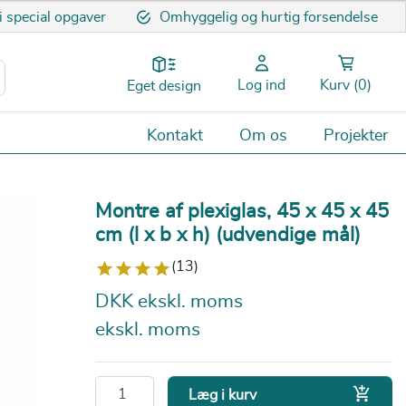
 i special opgaver
Omhyggelig og hurtig forsendelse
Log ind
Kurv
(0)
Eget design
Kontakt
Om os
Projekter
Montre af plexiglas, 45 x 45 x 45
cm (l x b x h) (udvendige mål)
(13)
DKK ekskl. moms
ekskl. moms

Læg i kurv