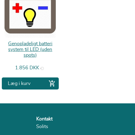
Genopladeligt batteri
system til LED (uden
spots)
Pris
1.856 DKK

Læg i kurv
Kontakt
Solits