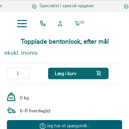
r
Specialist i special opgaver
(0)
Topplade bentonlook, efter mål
ekskl. moms

Læg i kurv
0 kg
6-8 hverdag(e)
Jeg har et spørgsmål...