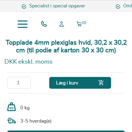
Specialist i special opgaver
Omhyg
(0)
Topplade 4mm plexiglas hvid, 30,2 x 30,2
cm (til podie af karton 30 x 30 cm)
DKK ekskl. moms

Læg i kurv
0 kg
3-5 hverdag(e)