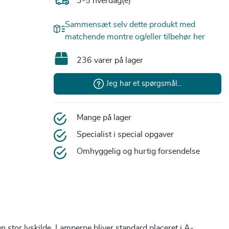
3-5 hverdag(e)
Sammensæt selv dette produkt med
matchende montre og/eller tilbehør her
236 varer på lager
Jeg har et spørgsmål...
Mange på lager
Specialist i special opgaver
Omhyggelig og hurtig forsendelse
stor lyskilde. Lamperne bliver standard placeret i A-