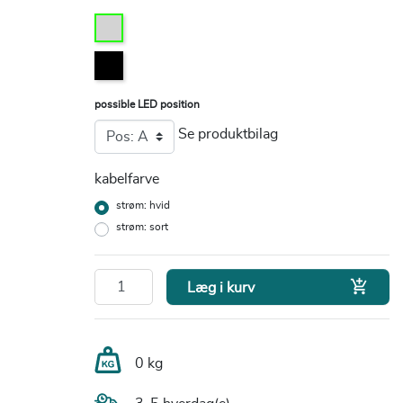
possible LED position
Se produktbilag
kabelfarve
strøm: hvid
strøm: sort

Læg i kurv
0 kg