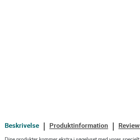
Beskrivelse
Produktinformation
Review
Dine produkter kommer ekstra i søgelyset med vores specielt 