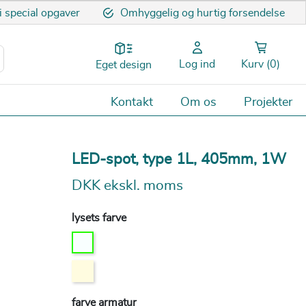
 i special opgaver
Omhyggelig og hurtig forsendelse
Log ind
Kurv
(0)
Eget design
Kontakt
Om os
Projekter
LED-spot, type 1L, 405mm, 1W
DKK ekskl. moms
lysets farve
farve armatur