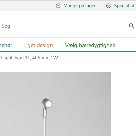
Mange på lager
Specialist

behør
Eget design
Vælg bæredygtighed
D-spot, type 1L, 405mm, 1W