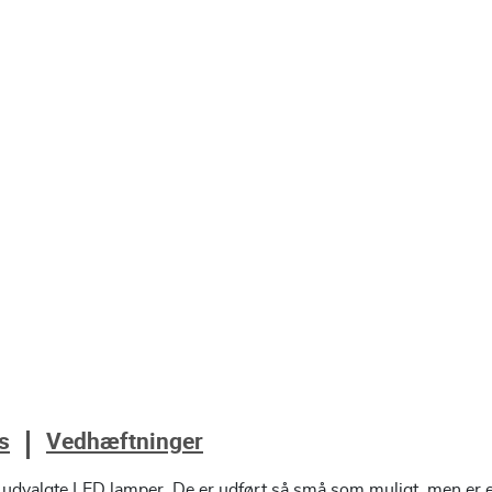
s
Vedhæftninger
udvalgte LED lamper. De er udført så små som muligt, men er en 