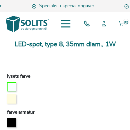
Specialist i special opgaver
(0)
LED-spot, type 8, 35mm diam., 1W
DKK 686
inkl. moms
lysets farve
farve armatur