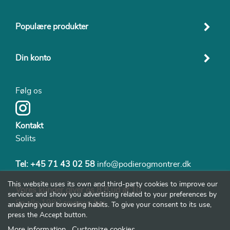
Populære produkter
Din konto
Følg os
Kontakt
Solits
Tel:
+45 71 43 02 58
info@podierogmontrer.dk
This website uses its own and third-party cookies to improve our
Vores kunder giver os 8,8 ud af 10
services and show you advertising related to your preferences by
Se alle 1982 reviews her
analyzing your browsing habits. To give your consent to its use,
press the Accept button.
More information
Customize cookies