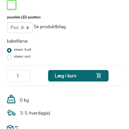
possible LED position
Se produktbilag
kabelfarve
strøm: hvid
strøm: sort

Læg i kurv
0 kg
3-5 hverdag(e)