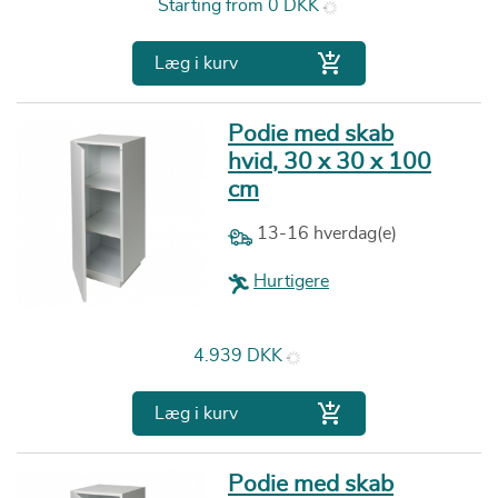
Pris
Starting from
0 DKK

Læg i kurv
Podie med skab
hvid, 30 x 30 x 100
cm
13-16 hverdag(e)
Hurtigere
Pris
4.939 DKK

Læg i kurv
Podie med skab