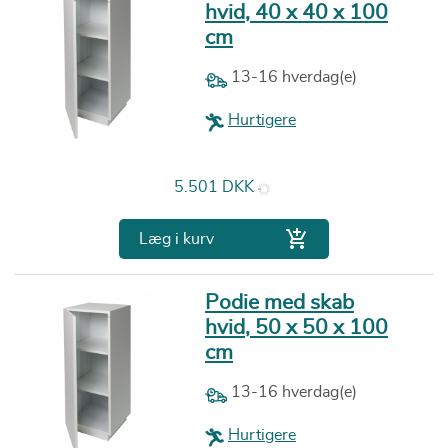
hvid, 40 x 40 x 100
cm
13-16 hverdag(e)
Hurtigere
Pris
5.501 DKK

Læg i kurv
Podie med skab
hvid, 50 x 50 x 100
cm
13-16 hverdag(e)
Hurtigere