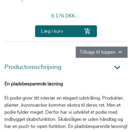
Pris
6.176 DKK

Læg i kurv

Tilbage til toppen
Productomschrijving
En pladsbesparende løsning
Et podie giver dit interiør en elegant udstråling. Produkter,
planter, kunstværker kommer ekstra til deres ret. Men et
podie fylder meget. Derfor har vi udviklet et podie med
indbygget skabsfunktion. Skabslågen er uden håndtag og
har en push-to-open funktion. En pladsbesparende løsning!