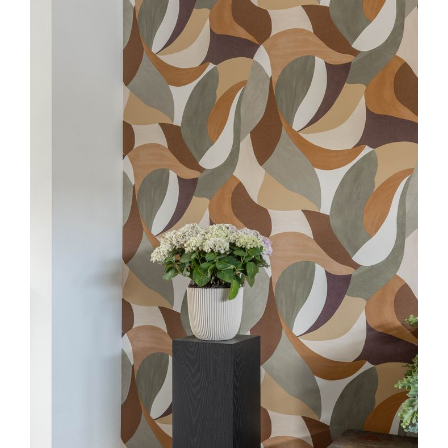
underlag. Hermed er podiets underside og overfladen
hvorpå det placeres ekstra beskyttet.