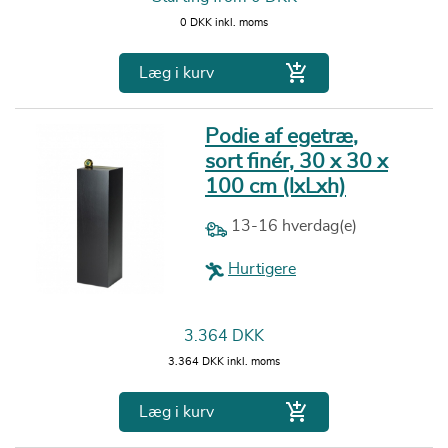
0 DKK inkl. moms

Læg i kurv
Podie af egetræ,
sort finér, 30 x 30 x
100 cm (lxLxh)
13-16 hverdag(e)
Hurtigere
Pris
3.364 DKK
3.364 DKK inkl. moms

Læg i kurv