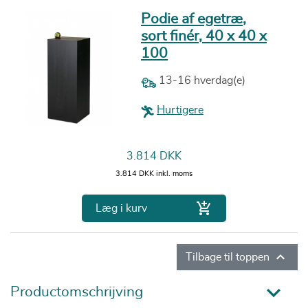
Podie af egetræ,
sort finér, 40 x 40 x
100
13-16 hverdag(e)
Hurtigere
Pris
3.814 DKK
3.814 DKK inkl. moms

Læg i kurv

Tilbage til toppen
Productomschrijving