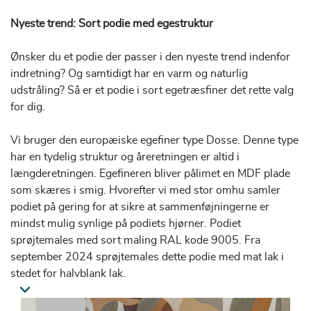
Nyeste trend: Sort podie med egestruktur
Ønsker du et podie der passer i den nyeste trend indenfor
indretning? Og samtidigt har en varm og naturlig
udstråling? Så er et podie i sort egetræsfiner det rette valg
for dig.
Vi bruger den europæiske egefiner type Dosse. Denne type
har en tydelig struktur og åreretningen er altid i
længderetningen. Egefineren bliver pålimet en MDF plade
som skæres i smig. Hvorefter vi med stor omhu samler
podiet på gering for at sikre at sammenføjningerne er
mindst mulig synlige på podiets hjørner. Podiet
sprøjtemales med sort maling RAL kode 9005. Fra
september 2024 sprøjtemales dette podie med mat lak i
stedet for halvblank lak.
Alle vores podier har et kraftigt passende 4mm filt