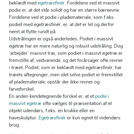
beklædt med
egetræsfinér
. Fordelene ved et massivt
podie er, at det står solidt og har en større bæreevne.
Fordelene ved et podie i plademateriale, som f.eks.
podiet med egetræsfinér, er, at det er let og derfor
nemt at flytte rundt på.
Udstrålingen er også anderledes. Podiet i massivt
egetræ har en mere naturlig og robust udstråling. Dog
’arbejder’ massivt træ, som podiet i massivt egetræ er
fremstille af, vedvarende, og det forårsager ofte revner
i træet. Podiet, som er beklædt med egetræsfinér, har
træets aftegninger, men idet selve podiet er fremstillet
af plademateriale, opstår der ikke revner og
farveforskel.
En anden kendetegnende forskel er, at et
podie i
massivt egetræ
ofte vælges til præsentation af et
objekt udendørs, f.eks. en krukke eller en
haveskulptur.
Egetræsfinér
er kun egnet til indendørs
brug.