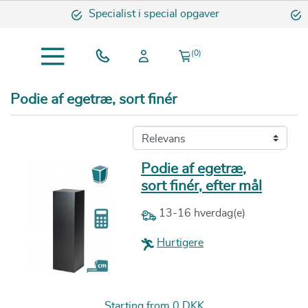
Specialist i special opgaver
Om
(0)
Podie af egetræ, sort finér
Podie af egetræ,
sort finér, efter mål
13-16 hverdag(e)
Hurtigere
Pris
Starting from
0 DKK