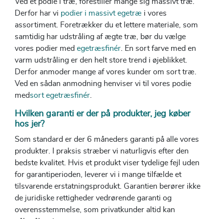
Ved et podie i træ, forestiller mange sig massivt træ.
Derfor har vi
podier i massivt egetræ
i vores
assortiment. Foretrækker du et lettere materiale, som
samtidig har udstråling af ægte træ, bør du vælge
vores podier med
egetræsfinér
. En sort farve med en
varm udstråling er den helt store trend i øjeblikket.
Derfor anmoder mange af vores kunder om sort træ.
Ved en sådan anmodning henviser vi til vores podie
med
sort egetræsfinér
.
Hvilken garanti er der på produkter, jeg køber
hos jer?
Som standard er der 6 måneders garanti på alle vores
produkter. I praksis stræber vi naturligvis efter den
bedste kvalitet. Hvis et produkt viser tydelige fejl uden
for garantiperioden, leverer vi i mange tilfælde et
tilsvarende erstatningsprodukt. Garantien berører ikke
de juridiske rettigheder vedrørende garanti og
overensstemmelse, som privatkunder altid kan