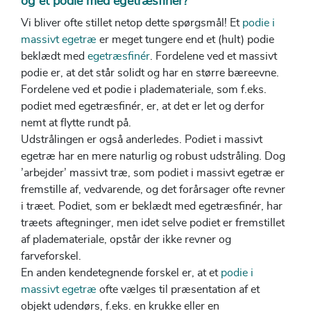
og et podie med egetræsfinér?
Vi bliver ofte stillet netop dette spørgsmål! Et
podie i
massivt egetræ
er meget tungere end et (hult) podie
beklædt med
egetræsfinér
. Fordelene ved et massivt
podie er, at det står solidt og har en større bæreevne.
Fordelene ved et podie i plademateriale, som f.eks.
podiet med egetræsfinér, er, at det er let og derfor
nemt at flytte rundt på.
Udstrålingen er også anderledes. Podiet i massivt
egetræ har en mere naturlig og robust udstråling. Dog
’arbejder’ massivt træ, som podiet i massivt egetræ er
fremstille af, vedvarende, og det forårsager ofte revner
i træet. Podiet, som er beklædt med egetræsfinér, har
træets aftegninger, men idet selve podiet er fremstillet
af plademateriale, opstår der ikke revner og
farveforskel.
En anden kendetegnende forskel er, at et
podie i
massivt egetræ
ofte vælges til præsentation af et
objekt udendørs, f.eks. en krukke eller en