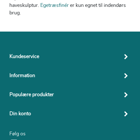
haveskulptur.
Egetræsfinér
er kun egnet til indendørs
brug.
Kundeservice
Information
Populære produkter
Din konto
Følg os