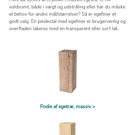
voldsomt, både i vægt og udstråling eller har du måske
et behov for andre mål/størrelser? Så er egefiner et
godt valg. En piedestal med egefiner er brugervenlig og
overfladen lakeres med en transparent eller sort lak.
Dette podie kan derudover kombineres med en montre
af glas eller en akryl montre, samt belysning for at
beskytte samt sætte produkter ekstra i søgelyset.
Podie af egetræ, massiv >