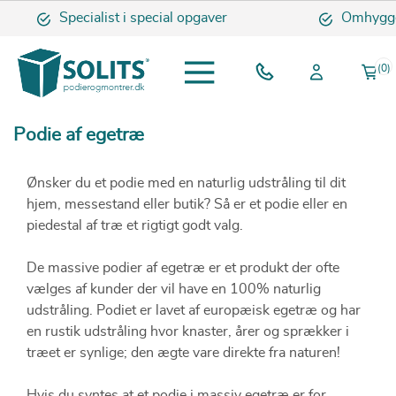
Specialist i special opgaver
Omhyggelig
(0)
Podie af egetræ
Ønsker du et podie med en naturlig udstråling til dit
hjem, messestand eller butik? Så er et podie eller en
piedestal af træ et rigtigt godt valg.
De massive podier af egetræ er et produkt der ofte
vælges af kunder der vil have en 100% naturlig
udstråling. Podiet er lavet af europæisk egetræ og har
en rustik udstråling hvor knaster, årer og sprækker i
træet er synlige; den ægte vare direkte fra naturen!
Hvis du syntes at et podie i massiv egetræ er for